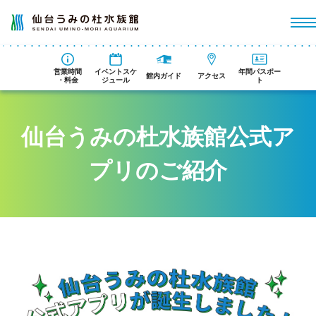
営業時間
イベントスケ
年間パスポー
館内ガイド
アクセス
・料金
ジュール
ト
仙台うみの杜水族館公式ア
プリのご紹介