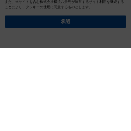
また、当サイトを含む株式会社横浜八景島が運営するサイト利用を継続する
※最終入館は17:30
ことにより、クッキーの使用に同意するものとします。
本日のイベントはこちら
承認
営業時間
イベントスケ
年間パスポー
館内ガイド
アクセス
・料金
ジュール
ト
サマーナイトアクアリウム「イルカーニバル」
営業時間 18：30～21:00 ※最終入館は20：00
（休演日：7/29、30、8/5、6、19）
チケット購入はこちら