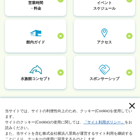
営業時間
イベント
・料金
スケジュール
館内ガイド
アクセス
水族館コンセプト
スポンサーシップ
採用情報
お客さまへのお願い
当サイトでは、サイトの利便性向上のため、クッキー(Cookie)を使用してい
個人情報保護方針
サイトマップ
ます。
サイトのクッキー(Cookie)の使用に関しては、
「サイト利用ポリシー」
をお
動物取扱業に関する表示
このサイトについて
読みください。
また、当サイトを含む株式会社横浜八景島が運営するサイト利用を継続する
サステナビリティアクション
会社情報
ことにより、クッキーの使用に同意するものとします。