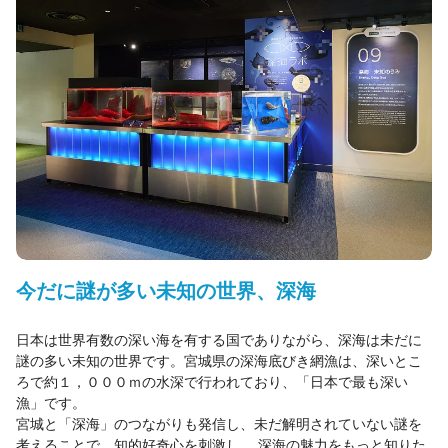
今だに謎が多い未知の世界、深海
日本は世界有数の深い海を有する国でありながら、深海は未だに
謎の多い未知の世界です。宮城県の深海底びき網漁は、深いとこ
ろで約１，０００ｍの水深で行われており、「日本で最も深い
漁」です。
宮城と「深海」のつながりも発信し、未だ解明されていない謎を
考えることで、知的好奇心を刺激し、 深海の魅力をもっと知りた