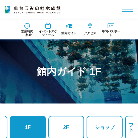
営業時間
イベントスケ
年間パスポー
館内ガイド
アクセス
・料金
ジュール
ト
館内ガイド 1F
フ
1F
2F
ショップ
ト