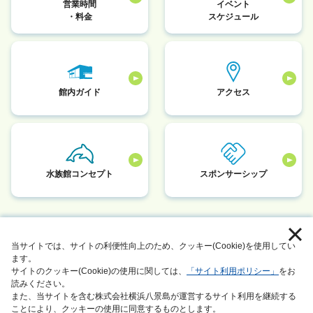
営業時間
イベント
・料金
スケジュール
館内ガイド
アクセス
水族館コンセプト
スポンサーシップ
採用情報
お客さまへのお願い
当サイトでは、サイトの利便性向上のため、クッキー(Cookie)を使用してい
個人情報保護方針
サイトマップ
ます。
サイトのクッキー(Cookie)の使用に関しては、
「サイト利用ポリシー」
をお
動物取扱業に関する表示
このサイトについて
読みください。
また、当サイトを含む株式会社横浜八景島が運営するサイト利用を継続する
サステナビリティアクション
会社情報
ことにより、クッキーの使用に同意するものとします。