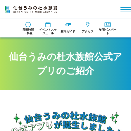
営業時間
イベントスケ
年間パスポー
館内ガイド
アクセス
・料金
ジュール
ト
仙台うみの杜水族館公式ア
プリのご紹介