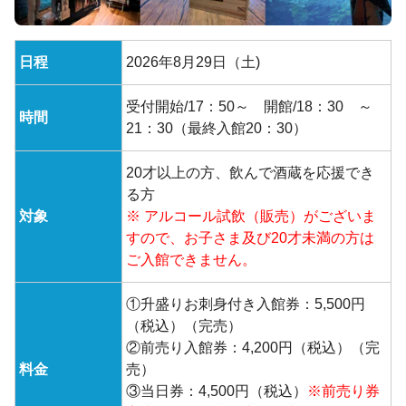
日程
2026年8月29日（土)
受付開始/17：50～ 開館/18：30 ～
時間
21：30（最終入館20：30）
20才以上の方、飲んで酒蔵を応援でき
る方
対象
※ アルコール試飲（販売）がございま
すので、お子さま及び20才未満の方は
ご入館できません。
①升盛りお刺身付き入館券：5,500円
（税込）（完売）
②前売り入館券：4,200円（税込）（完
料金
売）
③当日券：4,500円（税込）
※前売り券