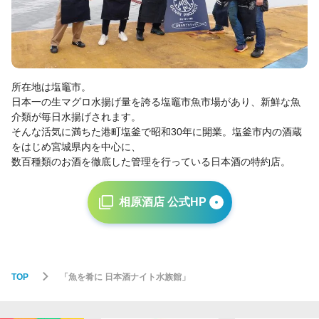
所在地は塩竈市。
日本一の生マグロ水揚げ量を誇る塩竈市魚市場があり、新鮮な魚
介類が毎日水揚げされます。
そんな活気に満ちた港町塩釜で昭和30年に開業。塩釜市内の酒蔵
をはじめ宮城県内を中心に、
数百種類のお酒を徹底した管理を行っている日本酒の特約店。
相原酒店 公式HP
TOP
「魚を肴に 日本酒ナイト水族館」