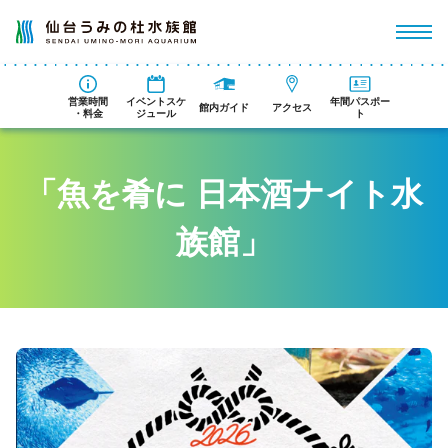
営業時間
イベントスケ
年間パスポー
館内ガイド
アクセス
・料金
ジュール
ト
「魚を肴に 日本酒ナイト水
族館」