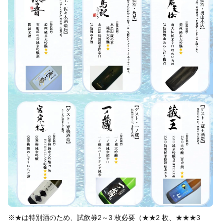
※★は特別酒のため、試飲券2～3 枚必要（★★2 枚、★★★3