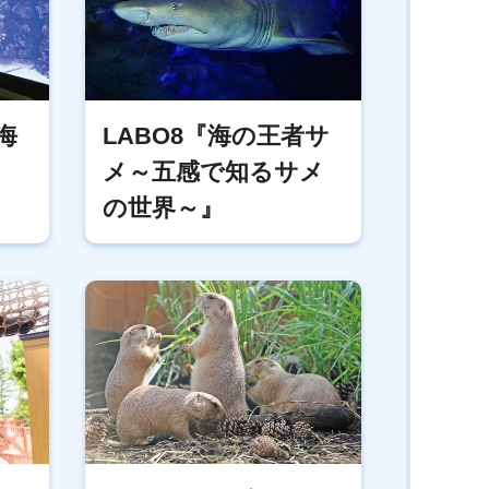
海
LABO8『海の王者サ
メ～五感で知るサメ
の世界～』