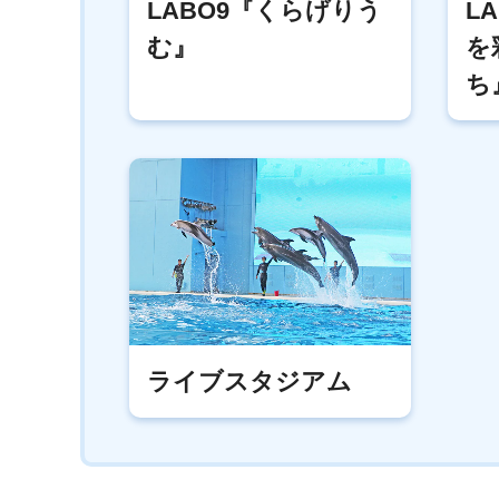
LABO9『くらげりう
L
む』
を
ち
ライブスタジアム