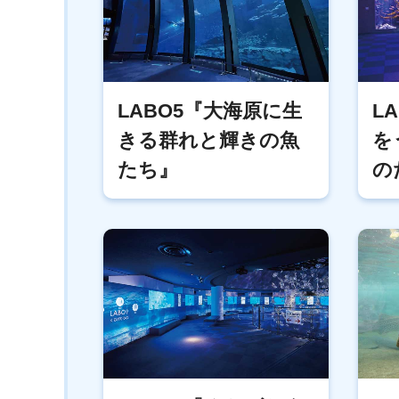
LABO5『大海原に生
L
きる群れと輝きの魚
を
たち』
の