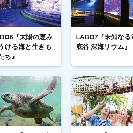
ABO6『太陽の恵み
LABO7『未知なる
うける海と生きも
底谷 深海リウム』
たち』