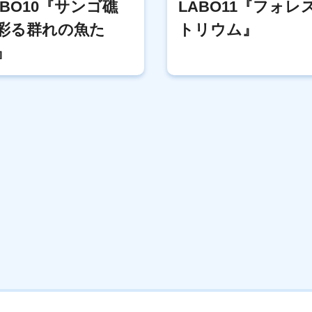
ABO10『サンゴ礁
LABO11『フォレ
彩る群れの魚た
トリウム』
』