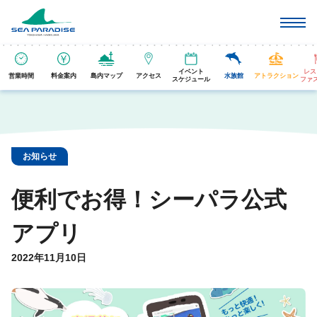
イベント
レス
営業時間
料金案内
島内マップ
アクセス
水族館
アトラクション
スケジュール
ファ
お知らせ
便利でお得！シーパラ公式
アプリ
2022年11月10日