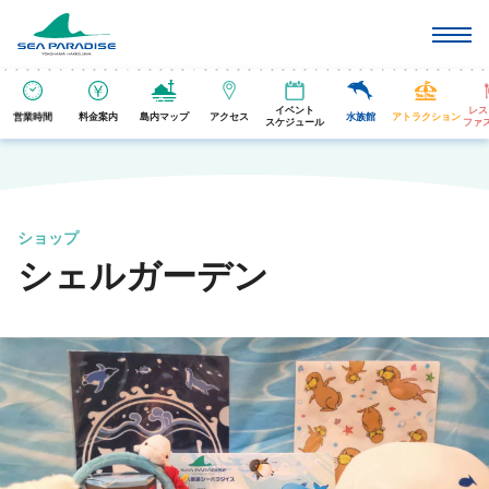
イベント
レス
営業時間
料金案内
島内マップ
アクセス
水族館
アトラクション
スケジュール
ファ
ショップ
シェルガーデン