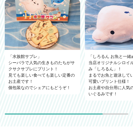
「水族館サブレ」
「しろるん お魚と一緒
シーパラで人気の生きものたちがサ
当店オリジナルシロイ
クサクサブレにプリント！
み「しろるん」！
見ても楽しい食べても楽しい定番の
まるでお魚と遊泳して
お土産です！
可愛いプリント仕様！
個包装なのでシェアにもどうぞ！
お土産や自分用に人気
いぐるみです！